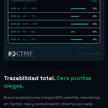
UNIDADES EN RUTA
Live
78
%
ATM-14
MTY → CDMX
42
%
ATM-25
GDL → TIJ
91
%
ATM-08
CDMX → VER
19
%
ATM-31
MTY → GDL
61
%
ATM-07
ALT → MTY
CTPAT CERTIFICADO
Trazabilidad total.
Cero puntos
ciegos.
Nuestra plataforma integra GPS satelital, telemetría
en tiempo real y comunicación directa con cada