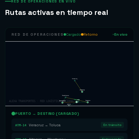
RED DE OPERACIONES EN VIVO
Rutas activas en tiempo real
RED DE OPERACIONES
En vivo
Cargado
Retorno
Monterrey
Altamira
Guadalajara
CDMX
Toluca
Veracruz
ALEXA TRANSPORTES · RED LOGÍSTICA NACIONAL
Manzanillo
Lázaro
PUERTO → DESTINO (CARGADO)
En tránsito
Veracruz → Toluca
ATM-14