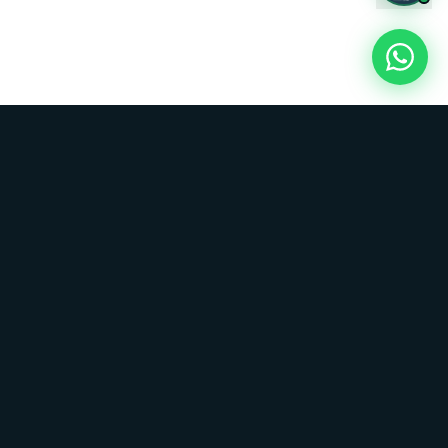
+
17
años liderando la logística especializada en México. Flota
100% propia y CTPAT certificados.
SERVICIOS
Transporte en Nodrizas
Pipas y Jaulas