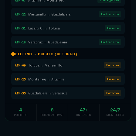
Entregando
Altamira → Monterrey
ATM-07
En tránsito
Manzanillo → Guadalajara
ATM-22
En ruta
Lázaro C. → Toluca
ATM-31
En tránsito
Veracruz → Guadalajara
ATM-18
DESTINO → PUERTO (RETORNO)
Retorno
Toluca → Manzanillo
ATM-09
En ruta
Monterrey → Altamira
ATM-25
Retorno
Guadalajara → Veracruz
ATM-33
4
8
47+
24/7
PUERTOS
RUTAS ACTIVAS
UNIDADES
MONITOREO