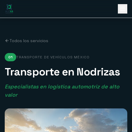
Ir al contenido principal
Todos los servicios
01
TRANSPORTE DE VEHÍCULOS MÉXICO
Transporte en Nodrizas
Especialistas en logística automotriz de alto
valor