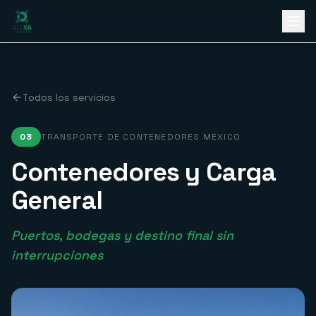
Ir al contenido principal
Todos los servicios
03
TRANSPORTE DE CONTENEDORES MÉXICO
Contenedores y Carga
General
Puertos, bodegas y destino final sin
interrupciones