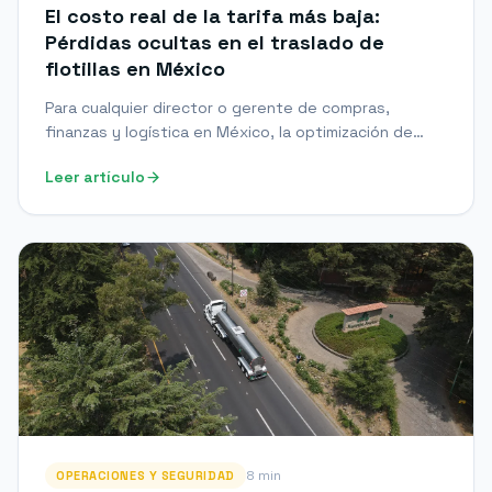
El costo real de la tarifa más baja:
Pérdidas ocultas en el traslado de
flotillas en México
Para cualquier director o gerente de compras,
finanzas y logística en México, la optimización de
costos es una métrica de rendimiento diaria.
Leer artículo
Descubre los riesgos reales detrás de un flete de
bajo costo.
8 min
OPERACIONES Y SEGURIDAD