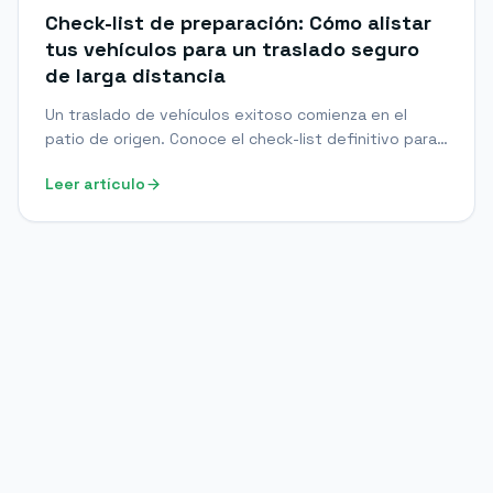
Check-list de preparación: Cómo alistar
tus vehículos para un traslado seguro
de larga distancia
Un traslado de vehículos exitoso comienza en el
patio de origen. Conoce el check-list definitivo para
preparar y entregar tu flotilla de forma segura para
Leer artículo
viajes de larga distancia.